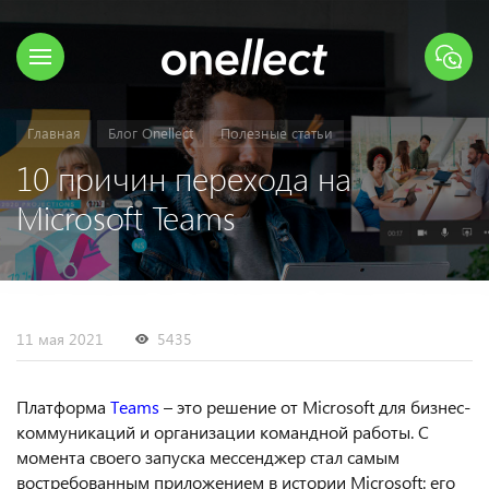
Главная
Блог Onellect
Полезные статьи
10 причин перехода на
Microsoft Teams
11 мая 2021
5435
Платформа
Teams
– это решение от Microsoft для бизнес-
коммуникаций и организации командной работы. С
момента своего запуска мессенджер стал самым
востребованным приложением в истории Microsoft: его