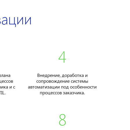
зации
4
плана
Внедрение, доработка и
цессов
сопровождение системы
ика и с
автоматизации под особенности
IL.
процессов заказчика.
8